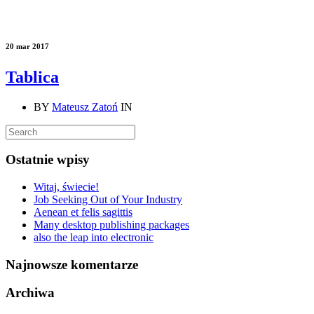
20 mar 2017
Tablica
BY
Mateusz Zatoń
IN
Ostatnie wpisy
Witaj, świecie!
Job Seeking Out of Your Industry
Aenean et felis sagittis
Many desktop publishing packages
also the leap into electronic
Najnowsze komentarze
Archiwa